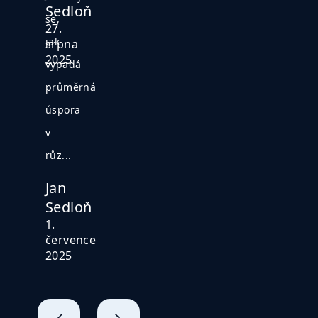
Sedloň
se,
27.
jak
srpna
2025
vypadá
průměrná
úspora
v
růz...
Jan
Sedloň
1.
července
2025