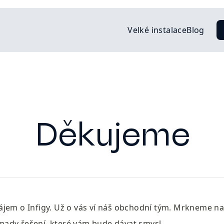
Velké instalace
Blog
Děkujeme
jem o Infigy. Už o vás ví náš obchodní tým. Mrkneme na 
ady řešení, které vám bude dávat smysl. 