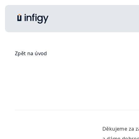
Zpět na úvod
Děkujeme za zá
a dáme dohrom