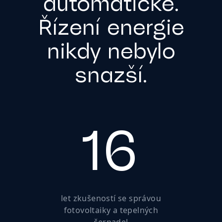
automatické.
Řízení energie
nikdy nebylo
snazší.
16
let
zkušeností se správou
fotovoltaiky a tepelných
čerpadel