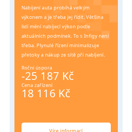
Nabíjení auta probíhá velkým
výkonem a je třeba jej řídit. Většina
lidí mění nabíjecí výkon podle
aktuálních podmínek. To s Infigy není
třeba. Plynulé řízení minimalizuje
přetoky a nákup ze sítě při nabíjení.
Roční úspora
-25 187 Kč
Cena zařízení
18 116 Kč
Více informací