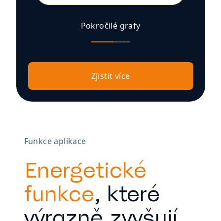
Pokročilé grafy
Zjistit více
Funkce aplikace
Energetické
funkce
, které
výrazně zvyšují