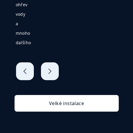
ohřev
vody
a
mnoho
dalšího​
Velké instalace