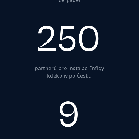
250
partnerů
pro instalaci Infigy
kdekoliv po Česku
9