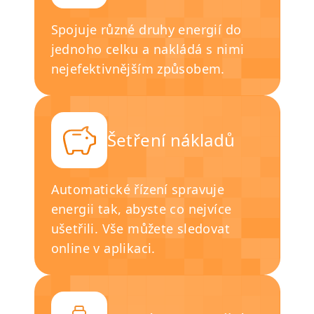
Spojuje různé druhy energií do
jednoho celku a nakládá s nimi
nejefektivnějším způsobem.
Šetření nákladů
Automatické řízení spravuje
energii tak, abyste co nejvíce
ušetřili. Vše můžete sledovat
online v aplikaci.