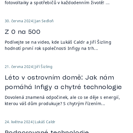
fotovoltaiky a spotřebičů v každodenním životě! ...
30. června 2024
|
Jan Sedloň
Z 0 na 500
Podívejte se na video, kde Lukáš Caldr a Jiří Šizling
hodnotí první rok společnosti Infigy na trh...
21. června 2024
|
Jiří Šizling
Léto v ostrovním domě: Jak nám
pomáhá Infigy a chytré technologie
Dovolená znamená odpočinek, ale co se děje s energií,
kterou váš dům produkuje? S chytrým řízením...
24. května 2024
|
Lukáš Caldr
Podporované technologie