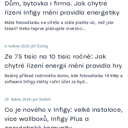
Dům, bytovka i firma. Jak chytré
řízení Infigy mění pravidla energetiky
Máte fotovoltaiku na střeše a stále platíte víc, než jste
čekali? Nebo teprve plánujete investici...
4. května 2026
|
Jiří Šizling
Ze 75 tisíc na 10 tisíc ročně: Jak
chytré řízení energií mění pravidla hry
Reálný příklad rodinného domu, kde fotovoltaika 18 kWp a
software Infigy stáhly roční účet za byd...
29. dubna 2026
|
Jan Sedloň
Co je nového v Infigy: velké instalace,
více wallboxů, Infigy Plus a
energetické komunity