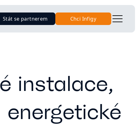
Stát se partnerem
Chci Infigy
ké instalace,
a energetické