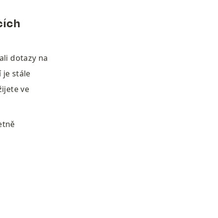
ích 
Infigy roste dál a naslouchá svým zákazníkům. Velmi často jsme dostávali dotazy na 
je stále 
jete ve 
tně 