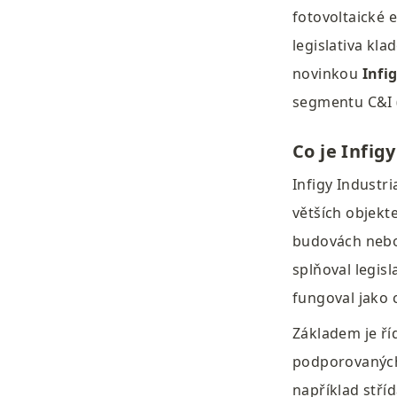
fotovoltaické e
legislativa kl
novinkou 
Infi
segmentu C&I (
Co je Infigy
Infigy Industri
větších objekte
budovách nebo 
splňoval legis
fungoval jako 
Základem je říd
podporovaných 
například stří