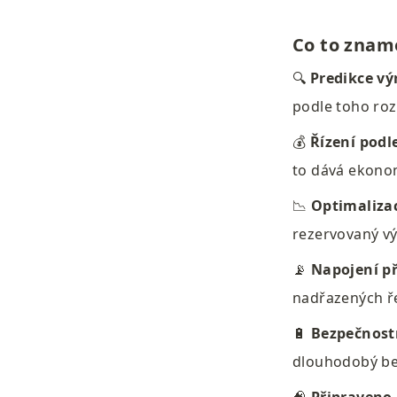
Co to znam
🔍 
Predikce vý
podle toho rozh
💰 
Řízení podl
to dává ekono
📉 
Optimaliza
rezervovaný vý
📡 
Napojení p
nadřazených ř
🔋 
Bezpečnostn
dlouhodobý be