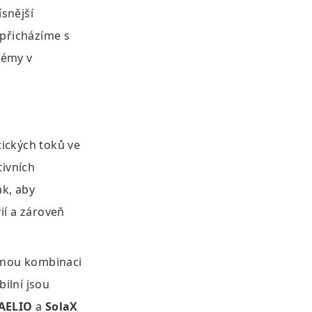
snější 
přicházíme s 
émy v 
tických toků ve 
ivních 
k, aby 
í a zároveň 
olnou kombinaci 
lní jsou 
 AELIO
 a 
SolaX 