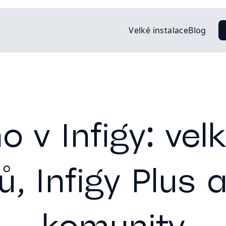
Velké instalace
Blog
 v Infigy: vel
ů, Infigy Plus 