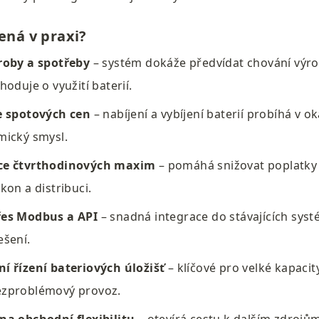
ená v praxi?
roby a spotřeby
 – systém dokáže předvídat chování výrob
oduje o využití baterií.
e spotových cen
 – nabíjení a vybíjení baterií probíhá v o
mický smysl.
ce čtvrthodinových maxim
 – pomáhá snižovat poplatky 
kon a distribuci.
řes Modbus a API
 – snadná integrace do stávajících syst
ešení.
í řízení bateriových úložišť
 – klíčové pro velké kapacity
zproblémový provoz.