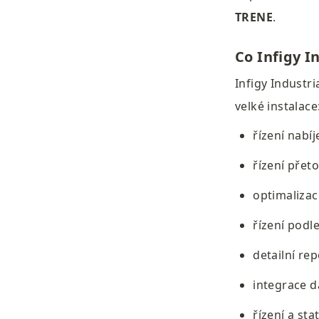
TRENE
.
Co Infigy I
Infigy Industri
velké instalace
řízení nabí
řízení přeto
optimalizac
řízení podl
detailní rep
integrace da
řízení a sta