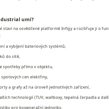
ndustrial umí?
al staví na osvědčené platformě Infigy a rozšiřuje ji o fu
:
jení a vybíjení bateriových systémů,
ků do sítě,
e spotřeby přímo v objektu,
e spotových cen elektřiny,
orty a grafy až na úroveň jednotlivých zařízení,
lších technologií (TUV, wallboxy, tepelná čerpadla a další
tistiky pro kogenerační jednotky.