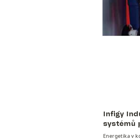
Infigy Ind
systémů p
Energetika v ko