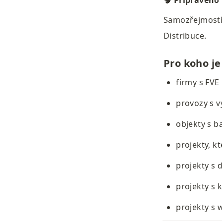
🧠 
Připraveno 
Samozřejmostí 
Distribuce.
Pro koho je
firmy s FVE
provozy s 
objekty s ba
projekty, k
projekty s 
projekty s 
projekty s 