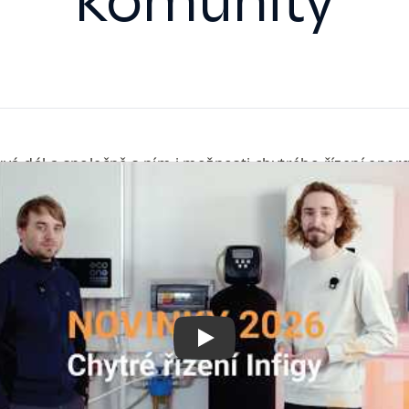
komunity
vá dál a společně s ním i možnosti chytrého řízení energi
firmách i celých komunitách. Za poslední období jsme př
ch novinek, které rozšiřují to, co s Infigy dokážete. Od ří
aterií, přes správu více wallboxů současně, novou prém
gy Plus, až po propojení s energetickými komunitami. V 
ehled toho nejdůležitějšího.