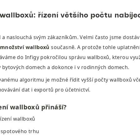
wallboxů: řízení většího počtu nabíjec
o množství wallboxů
 současně. A protože tohle uplatnění 
dáváme do Infigy pokročilou správu wallboxů, kterou využi
 v bytových domech a dokonce i v rodinných domech.
anému algoritmu je možné řídit vyšší počty wallboxů vče
ovávání dat i exportů pro účetnictví.
ení wallboxů přináší?
ízení wallboxů
 spotového trhu