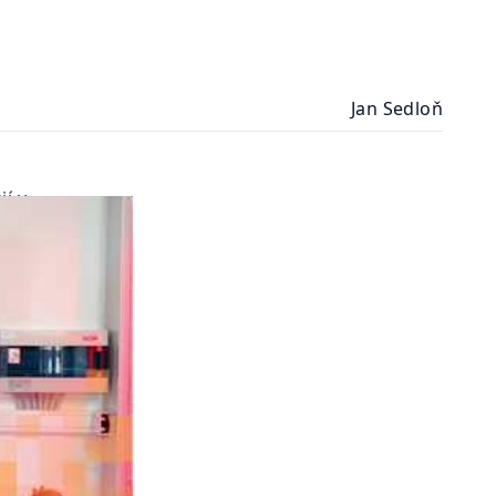
Jan Sedloň
í v 
idali hned 
zení velkých 
iovou 
tomto článku 