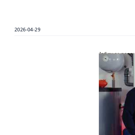
2026-04-29
Infigy se posou
domácnostech, 
několik zásadní
průmyslových b
nadstavbu Infi
vám ukážeme př