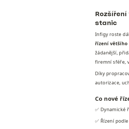
Rozšíření 
stanic
řízení většíh
žádanější, při
firemní sféře,
Díky propracov
autorizace, uch
Co nové říz
✅ Dynamické ř
✅ Řízení podle