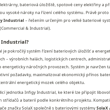
lektrárny, bateriová úložiště, spotové ceny elektřiny a pří
adou vysoké nároky na řízení celého systému. Právě proto 
gy Industrial
 – řešením určeným pro velké bateriové syst
Commercial & Industrial).
 Industrial?
al je pokročilý systém řízení bateriových úložišť a energe
ch – výrobních halách, logistických centrech, administrat
energeticky náročných provozech. Systém je navržen ta
lativní požadavky, maximalizoval ekonomický přínos bateri
centrální energetický mozek celého objektu.
icí jednotka Infigy Industrial, ke které lze připojit libov
střídačů a baterií podle konkrétního projektu. Kompatibi
dače značky SolaX společně s bateriovými systémy 
SolaX