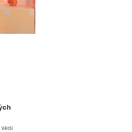
ých 
Větší 