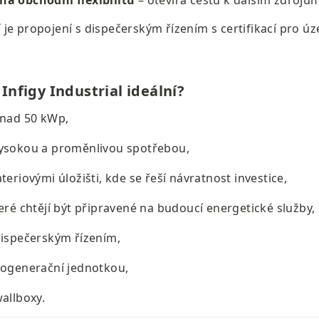
na obchodní flexibilitu
 – otevírá cestu k dalším zdrojů
je propojení s dispečerským řízením s certifikací pro úz
 Infigy Industrial ideální?
 nad 50 kWp,
vysokou a proměnlivou spotřebou,
teriovými úložišti, kde se řeší návratnost investice,
teré chtějí být připravené na budoucí energetické služby,
dispečerským řízením,
kogenerační jednotkou,
wallboxy.