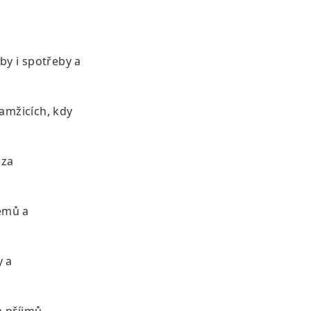
y i spotřeby a 
kamžicích, kdy 
za 
émů a 
 a 