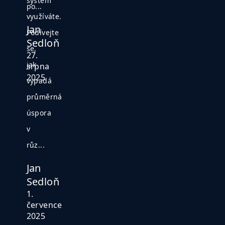
systém
po...
využíváte.
Jan
Podívejte
Sedloň
se,
27.
jak
srpna
2025
vypadá
průměrná
úspora
v
růz...
Jan
Sedloň
1.
července
2025