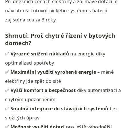
Při dnešních cenách elektřiny a zajímavé dotaci je 
návratnost fotovoltaického systému s baterií 
zajištěna cca za 3 roky.
Shrnutí: Proč chytré řízení v bytových 
domech?
✅ 
Výrazné snížení nákladů
 na energie díky 
optimalizaci spotřeby

✅ 
Maximální využití vyrobené energie
 – méně 
elektřiny jde zpět do sítě

✅ 
Vyšší komfort a bezpečnost
 díky automatizaci a 
chytrým upozorněním

✅ 
Snadná integrace do stávajících systémů
 bez 
složitých úprav

✅ 
Možnost využití dotací
 pro ještě výhodnější 