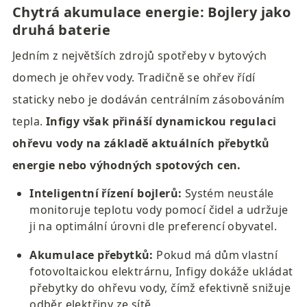
Chytrá akumulace energie: Bojlery jako 
druhá baterie
Jedním z největších zdrojů spotřeby v bytových 
domech je ohřev vody. Tradičně se ohřev řídí 
s
t
aticky nebo je dodáván centrálním zásobováním 
tepla. 
Infigy však přináší dynamickou regulaci 
ohřevu vody na základě aktuálních přebytků 
energie nebo výhodných spotových cen.
Inteligentní řízení bojlerů:
 Systém neustále 
monitoruje teplotu vody pomocí čidel a udržuje 
ji na optimální úrovni dle preferencí obyvatel.
Akumulace přebytků:
 Pokud má dům vlastní 
fotovoltaickou elektrárnu, Infigy dokáže ukládat 
přebytky do ohřevu vody, čímž efektivně snižuje 
odběr elektřiny ze sítě.