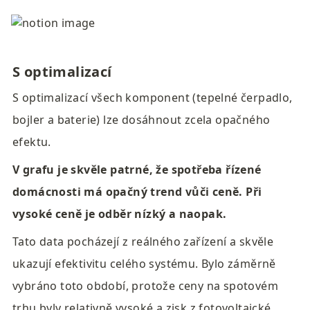
S optimalizací
S optimalizací všech komponent (tepelné čerpadlo, 
bojler a baterie) lze dosáhnout zcela opačného 
efektu.
V grafu je skvěle patrné, že spotřeba řízené 
domácnosti má opačný trend vůči ceně. Při 
vysoké ceně je odběr nízký a naopak.
Tato data pocházejí z reálného zařízení a skvěle 
ukazují efektivitu celého systému. Bylo záměrně 
vybráno toto období, protože ceny na spotovém 
trhu byly relativně vysoké a zisk z fotovoltaické 