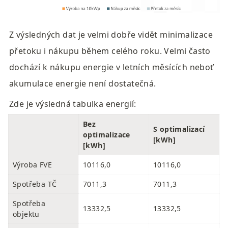
Z výsledných dat je velmi dobře vidět minimalizace 
přetoku i nákupu během celého roku. Velmi často 
dochází k nákupu energie v letních měsících neboť 
akumulace energie není dostatečná.
Zde je výsledná tabulka energií:
Bez 
S optimalizací 
optimalizace 
[kWh]
[kWh]
Výroba FVE
10116,0
10116,0
Spotřeba TČ
7011,3
7011,3
Spotřeba 
13332,5
13332,5
objektu