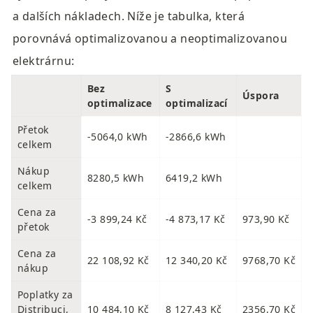
a dalších nákladech. Níže je tabulka, která 
porovnává optimalizovanou a neoptimalizovanou 
elektrárnu:
Bez 
S 
Úspora
optimalizace
optimalizací
Přetok 
-5064,0 kWh
-2866,6 kWh
celkem
Nákup 
8280,5 kWh
6419,2 kWh
celkem
Cena za 
-3 899,24 Kč
-4 873,17 Kč
973,90 Kč
přetok
Cena za 
22 108,92 Kč
12 340,20 Kč
9768,70 Kč
nákup
Poplatky za 
Distribuci, 
10 484,10 Kč
8 127,43 Kč
2356,70 Kč