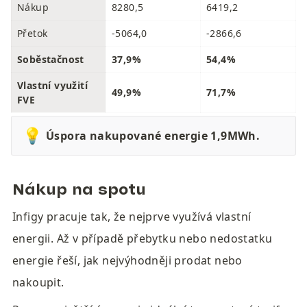
Nákup
8280,5
6419,2
Přetok
-5064,0
-2866,6
Soběstačnost
37,9%
54,4%
Vlastní využití 
49,9%
71,7%
FVE
💡
Úspora nakupované energie 1,9MWh.
Nákup na spotu
Infigy pracuje tak, že nejprve využívá vlastní 
energii. Až v případě přebytku nebo nedostatku 
energie řeší, jak nejvýhodněji prodat nebo 
nakoupit.