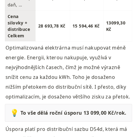
daň, …
Cena 
silovky + 
13099,30 
28 693,78 Kč
15 594,46 Kč
distribuce 
Kč
Celkem
Optimalizovaná elektrárna musí nakupovat méně 
energie. Energii, kterou nakupuje, využívá v 
nejvýhodnějších časech, čímž je možné výrazně 
snížit cenu za každou kWh. Toho je dosaženo 
nižším přetokem do distribuční sítě. I přesto, díky 
optimalizacím, je dosaženo většího zisku za přetok.
💡
To vše dělá roční úsporu 13 099,00 Kč/rok. 
Úspora platí pro distribuční sazbu D54d, která má 