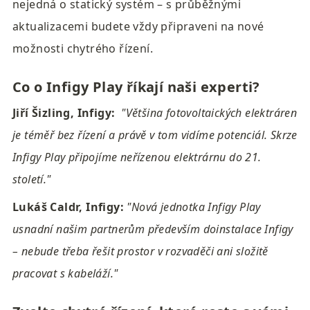
nejedná o statický systém – s průběžnými 
aktualizacemi budete vždy připraveni na nové 
možnosti chytrého řízení.
Co o Infigy Play říkají naši experti?
Jiří Šizling, Infigy:
"Většina fotovoltaických elektráren 
je téměř bez řízení a právě v tom vidíme potenciál. Skrze 
Infigy Play připojíme neřízenou elektrárnu do 21. 
století."
Lukáš Caldr, Infigy:
"Nová jednotka Infigy Play 
usnadní našim partnerům především doinstalace Infigy 
– nebude třeba řešit prostor v rozvaděči ani složitě 
pracovat s kabeláží."