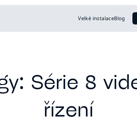
Velké instalace
Blog
gy: Série 8 vi
řízení