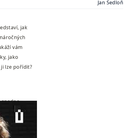
Jan Sedloň
dstaví, jak 
 náročných 
ukáží vám 
y, jako 
i lze pořídit?
e snadno 
nováčkem, nebo 
Nechte se 
oltaiky 