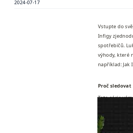
2024-07-17
Vstupte do svět
Infigy zjednod
spotřebičů. Luk
výhody, které n
například: Jak 
Proč sledovat 
Tato série vám
seznámíte s na
zkušeným odbor
provést světem 