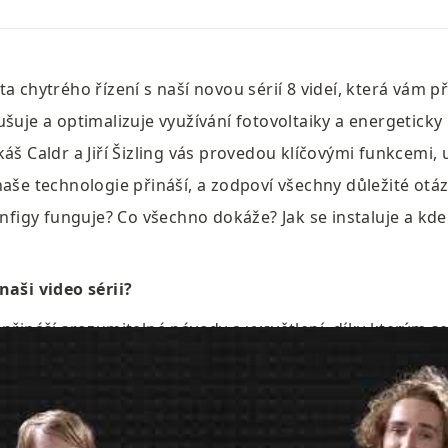
a chytrého řízení s naší novou sérií 8 videí, která vám pře
ušuje a optimalizuje využívání fotovoltaiky a energeticky
áš Caldr a Jiří Šizling vás provedou klíčovými funkcemi, 
aše technologie přináší, a zodpoví všechny důležité otázk
Infigy funguje? Co všechno dokáže? Jak se instaluje a kde j
naši video sérii?
 přináší srozumitelné návody a vysvětlení, díky kterým s
ším chytrým řízením a jeho přínosy. Ať už jste v oboru 
níkem, videa vám poskytnou inspiraci i praktické rady. 
Infigy, kde optimalizace spotřeby a efektivní řízení fotov