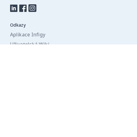
Odkazy
Aplikace Infigy
Uživatelská Wiki
Podporované technologie
Náš kodex
Společnost
Středník s.r.o
Kyselka 78, 362 72 Kyselka
IČO: 19579365