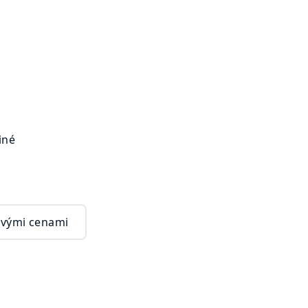
Jiné
vými cenami