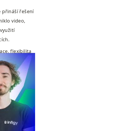
přináší řešení 
klo video, 
yužití 
cích.
e, flexibilita 
ázali jsme, 
vání 
řístup k 