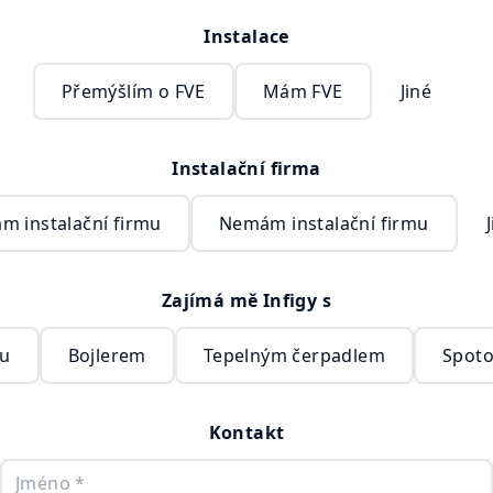
Instalace
Přemýšlím o FVE
Mám FVE
Jiné
Instalační firma
m instalační firmu
Nemám instalační firmu
Zajímá mě Infigy s
ou
Bojlerem
Tepelným čerpadlem
Spoto
Kontakt