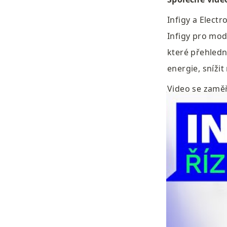
Infigy a Electr
Infigy pro mod
které přehledn
energie, snížit
Video se zaměřu
ve spojení s r
jak Infigy snad
obnovitelných 
Podívejte se na
energiím a pom