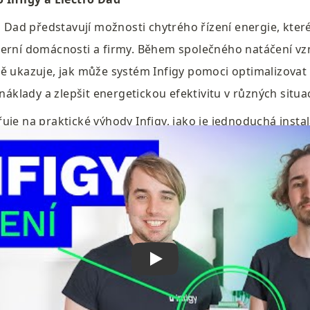
o Dad představují možnosti chytrého řízení energie, které 
erní domácnosti a firmy. Během společného natáčení vzni
ě ukazuje, jak může systém Infigy pomoci optimalizovat v
 náklady a zlepšit energetickou efektivitu v různých situa
je na praktické výhody Infigy, jako je jednoduchá instalac
ůznými spotřebiči a možnosti vzdáleného monitorování. Uk
no funguje s dalšími zařízeními a přispívá k lepšímu využí
zdrojů energie. 
 video zde a zjistěte, jak může Infigy transformovat váš p
oci vám v každodenním životě ušetřit energii i náklady.