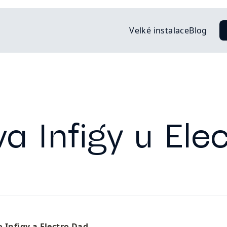
Velké instalace
Blog
a Infigy u Ele
 Infigy a Electro Dad