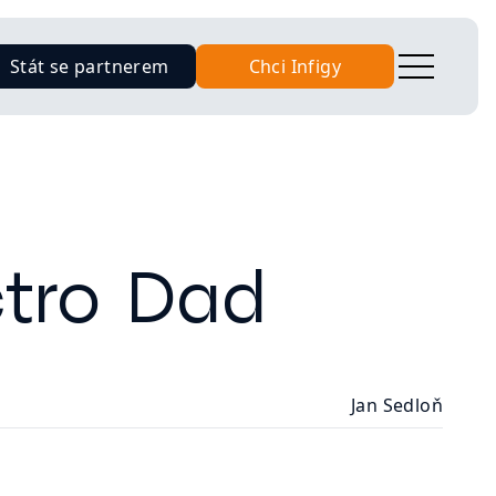
Stát se partnerem
Chci Infigy
ctro Dad
Jan Sedloň