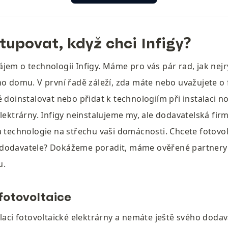
tupovat, když chci Infigy?
jem o technologii Infigy. Máme pro vás pár rad, jak nejry
ho domu. V první řadě záleží, zda máte nebo uvažujete o f
 doinstalovat nebo přidat k technologiím při instalaci no
lektrárny. Infigy neinstalujeme my, ale dodavatelská firm
 technologie na střechu vaši domácnosti. Chcete fotovolta
dodavatele? Dokážeme poradit, máme ověřené partnery 
u.
fotovoltaice
laci fotovoltaické elektrárny a nemáte ještě svého dodava