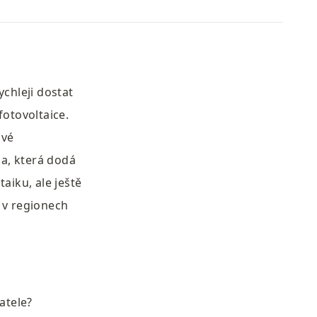
chleji dostat 
otovoltaice. 
vé 
a, která dodá 
iku, ale ještě 
v regionech 
tele? 