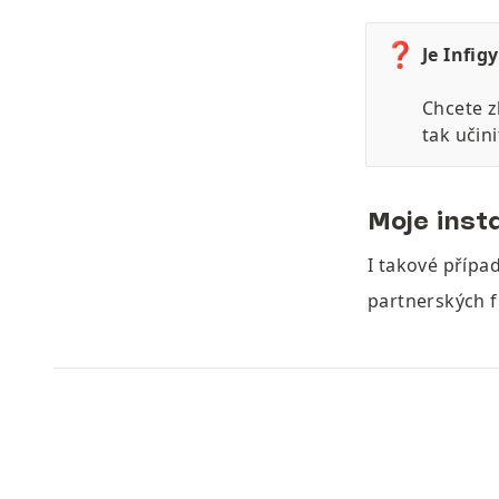
❓
Je Infig
Chcete z
tak učini
Moje inst
I takové případ
partnerských f