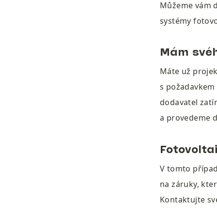
Můžeme vám dop
systémy fotovol
Mám svéh
Máte už projekt
s požadavkem i
dodavatel zatí
a provedeme d
Fotovolta
V tomto případ
na záruky, kter
Kontaktujte sv