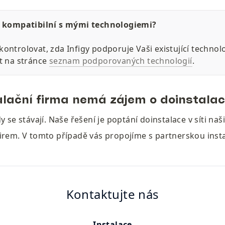
y kompatibilní s mými technologiemi?

kontrolovat, zda Infigy podporuje Vaši existující technolo
t na stránce 
seznam podporovaných technologií
.
alační firma nemá zájem o doinstalaci
y se stávají. Naše řešení je poptání doinstalace v síti naši
irem. V tomto případě vás propojíme s partnerskou insta
Kontaktujte nás
Instalace