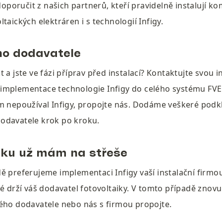
oručit z našich partnerů, kteří pravidelně instalují kom
taických elektráren i s technologií Infigy.
o dodavatele
 a jste ve fázi příprav před instalací? Kontaktujte svou in
mplementace technologie Infigy do celého systému FVE.
m nepoužíval Infigy, propojte nás. Dodáme veškeré podkla
odavatele krok po kroku.
iku už mám na střeše
ě preferujeme implementaci Infigy vaší instalační firmou
é drží váš dodavatel fotovoltaiky. V tomto případě znovu p
ého dodavatele nebo nás s firmou propojte.