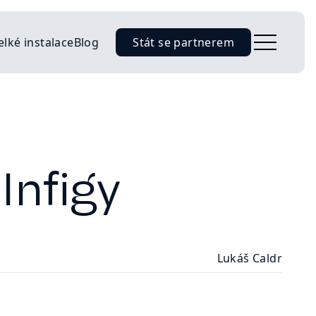
elké instalace
Blog
Stát se partnerem
Infigy
Lukáš Caldr