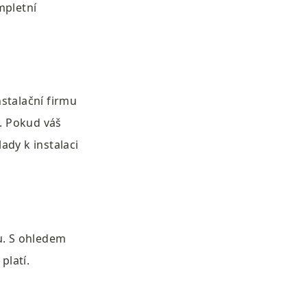
pletní 
stalační firmu 
 Pokud váš 
dy k instalaci 
. S ohledem 
latí. 