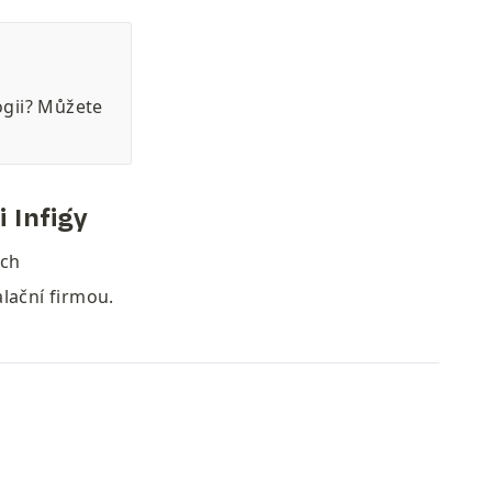
gii? Můžete 
 Infigy
ch 
lační firmou.