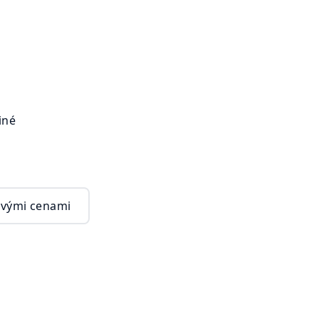
Jiné
vými cenami