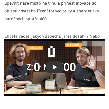
upevnit naše místo na trhu a přinést inovace do 
oblasti chytrého řízení fotovoltaiky a energeticky 
náročných spotřebičů.
Chcete vědět, jakých úspěchů jsme dosáhli? Nebo 
naopak zjsitit co se nepovedlo? Podívejte se na 
video a zjistěte více.