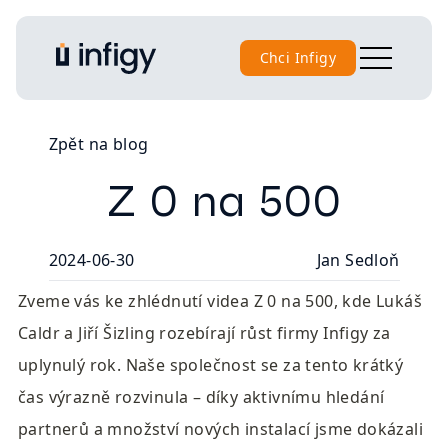
Chci Infigy
Zpět na blog
Z 0 na 500
2024-06-30
Jan Sedloň
Zveme vás ke zhlédnutí videa Z 0 na 500, kde Lukáš 
Caldr a Jiří Šizling rozebírají růst firmy Infigy za 
uplynulý rok. Naše společnost se za tento krátký 
čas výrazně rozvinula – díky aktivnímu hledání 
partnerů a množství nových instalací jsme dokázali 